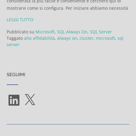
considerata la più facile e conveniente e cercherò qui di
mostrarvi come si configura. Per iniziare abbiamo necessità
LEGGI TUTTO
Pubblicato su
Microsoft
,
SQL Always On
,
SQL Server
Taggato
alta affidabilità
,
always on
,
cluster
,
microsoft
,
sql
server
SEGUIMI
LinkedIn
X