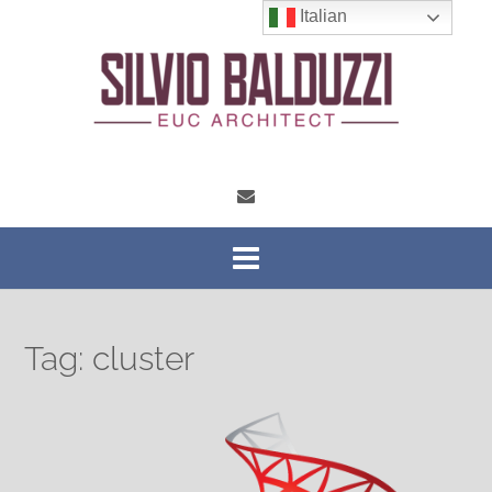
Vai
Italian
al
contenuto
Tag:
cluster