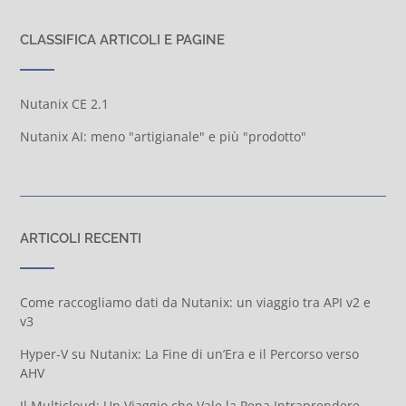
CLASSIFICA ARTICOLI E PAGINE
Nutanix CE 2.1
Nutanix AI: meno "artigianale" e più "prodotto"
ARTICOLI RECENTI
Come raccogliamo dati da Nutanix: un viaggio tra API v2 e
v3
Hyper-V su Nutanix: La Fine di un’Era e il Percorso verso
AHV
Il Multicloud: Un Viaggio che Vale la Pena Intraprendere