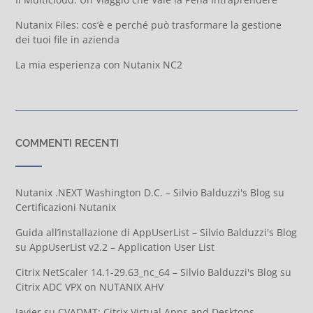
Nutanix Files: cos’è e perché può trasformare la gestione
dei tuoi file in azienda
La mia esperienza con Nutanix NC2
COMMENTI RECENTI
Nutanix .NEXT Washington D.C. – Silvio Balduzzi's Blog
su
Certificazioni Nutanix
Guida all’installazione di AppUserList – Silvio Balduzzi's Blog
su
AppUserList v2.2 – Application User List
Citrix NetScaler 14.1-29.63_nc_64 – Silvio Balduzzi's Blog
su
Citrix ADC VPX on NUTANIX AHV
Javier
su
CVADMT: Citrix Virtual Apps and Desktops