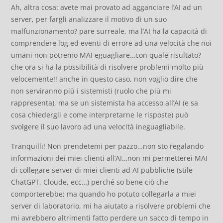
Ah, altra cosa: avete mai provato ad agganciare l’AI ad un
server, per fargli analizzare il motivo di un suo
malfunzionamento? pare surreale, ma l’AI ha la capacità di
comprendere log ed eventi di errore ad una velocità che noi
umani non potremo MAI eguagliare…con quale risultato?
che ora si ha la possibilità di risolvere problemi molto più
velocemente!! anche in questo caso, non voglio dire che
non serviranno più i sistemisti (ruolo che più mi
rappresenta), ma se un sistemista ha accesso all’AI (e sa
cosa chiedergli e come interpretarne le risposte) può
svolgere il suo lavoro ad una velocità ineguagliabile.
Tranquilli! Non prendetemi per pazzo…non sto regalando
informazioni dei miei clienti all’AI…non mi permetterei MAI
di collegare server di miei clienti ad AI pubbliche (stile
ChatGPT, Cloude, ecc…) perché so bene ciò che
comporterebbe; ma quando ho potuto collegarla a miei
server di laboratorio, mi ha aiutato a risolvere problemi che
mi avrebbero altrimenti fatto perdere un sacco di tempo in