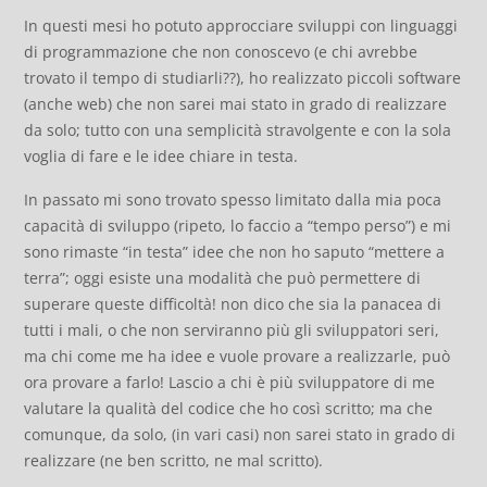
In questi mesi ho potuto approcciare sviluppi con linguaggi
di programmazione che non conoscevo (e chi avrebbe
trovato il tempo di studiarli??), ho realizzato piccoli software
(anche web) che non sarei mai stato in grado di realizzare
da solo; tutto con una semplicità stravolgente e con la sola
voglia di fare e le idee chiare in testa.
In passato mi sono trovato spesso limitato dalla mia poca
capacità di sviluppo (ripeto, lo faccio a “tempo perso”) e mi
sono rimaste “in testa” idee che non ho saputo “mettere a
terra”; oggi esiste una modalità che può permettere di
superare queste difficoltà! non dico che sia la panacea di
tutti i mali, o che non serviranno più gli sviluppatori seri,
ma chi come me ha idee e vuole provare a realizzarle, può
ora provare a farlo! Lascio a chi è più sviluppatore di me
valutare la qualità del codice che ho così scritto; ma che
comunque, da solo, (in vari casi) non sarei stato in grado di
realizzare (ne ben scritto, ne mal scritto).