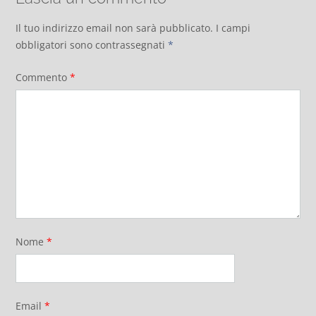
Il tuo indirizzo email non sarà pubblicato.
I campi
obbligatori sono contrassegnati
*
Commento
*
Nome
*
Email
*