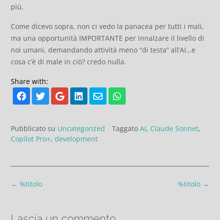
più.
Come dicevo sopra, non ci vedo la panacea per tutti i mali,
ma una opportunità IMPORTANTE per innalzare il livello di
noi umani, demandando attività meno “di testa” all’AI…e
cosa c’è di male in ciò? credo nulla.
Share with:
Pubblicato su
Uncategorized
Taggato
AI
,
Claude Sonnet
,
Copilot Pro+
,
development
Navigazione
←
%titolo
%titolo
→
articoli
Lascia un commento