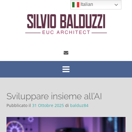
Vai
Italian
al
contenuto
Sviluppare insieme all’AI
Pubblicato il
31 Ottobre 2025
di
balduz84